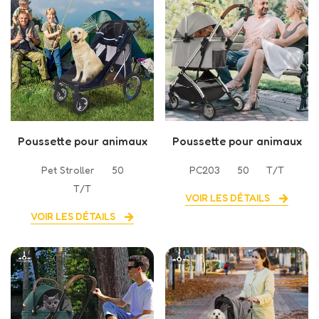
Poussette pour animaux
Poussette pour animaux
de compagnie à quatre
de compagnie
Pet Stroller
50
PC203
50
T/T
roues en gros d'usine
OEM/ODM, poussette
T/T
pour chien robuste de
VOIR LES DÉTAILS
haute qualité
VOIR LES DÉTAILS