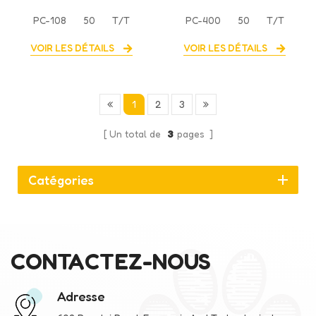
nouvelle poussette pour
de compagnie, nouveau
PC-108
50
T/T
PC-400
50
T/T
animaux de compagnie
design, vente directe
2-en-1 de grande
d'usine
VOIR LES DÉTAILS
VOIR LES DÉTAILS
capacité
1
2
3
Un total de
3
pages
Catégories
CONTACTEZ-NOUS
Adresse