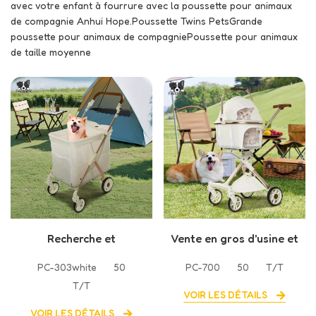
avec votre enfant à fourrure avec la poussette pour animaux
de compagnie Anhui Hope.Poussette Twins PetsGrande
poussette pour animaux de compagniePoussette pour animaux
de taille moyenne
Recherche et
Vente en gros d'usine et
développement
vente directe de
PC-303white
50
PC-700
50
T/T
indépendants des
poussette pour animaux
T/T
fabricants de nouvelles
de compagnie
VOIR LES DÉTAILS
poussettes pour
VOIR LES DÉTAILS