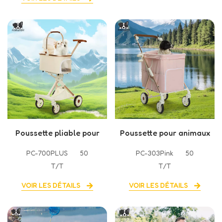
animaux de compagnie
Poussette pliable pour
Poussette pour animaux
animaux de compagnie
de compagnie à
PC-700PLUS
50
PC-303Pink
50
de petite capacité et de
rangement pliable à une
T/T
T/T
petit volume
touche
VOIR LES DÉTAILS
VOIR LES DÉTAILS