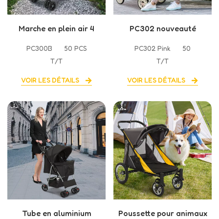
Marche en plein air 4
PC302 nouveauté
roues poussettes pour
fabrication rose chien
PC300B
50 PCS
PC302 Pink
50
animaux de compagnie
Buggy chien poussette
T/T
T/T
poussette légère pour
pour petits chiens
animaux de compagnie
VOIR LES DÉTAILS
VOIR LES DÉTAILS
pour chat
Tube en aluminium
Poussette pour animaux