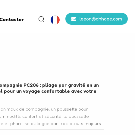
leeon@ahhope.com
 Contacter
ompagnie PC206 : pliage par gravité en un
nel pour un voyage confortable avec votre
r animaux de compagnie, un poussette pour
mmodité, confort et sécurité, la poussette
et phare, se distingue par trois atouts majeurs :
ste, panier de couchage amovible et lavable, et