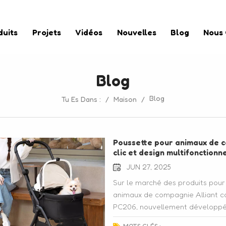
duits
Projets
Vidéos
Nouvelles
Blog
Nous
Blog
Blog
Tu Es Dans :
/
Maison
/
Poussette pour animaux de c
clic et design multifonction
animal de compagnie
JUN 27, 2025
Sur le marché des produits pou
animaux de compagnie Alliant co
PC206, nouvellement développée 
pliage par gravité en un seul ge