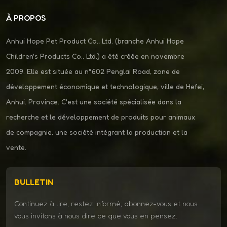
adapté aux charges lourdes)Roues robustes avec absorption
À PROPOS
des chocs pour terrains accidentés✅ Règle générale : Toutes
les poussettes pour animaux de compagnie devraient être
Anhui Hope Pet Product Co., Ltd. (branche Anhui Hope
équipées de dispositifs de sécurité, mais la prévention des
Children's Products Co., Ltd.) a été créée en novembre
fugues est bien plus cruciale pour un poussette pour chat
qu'un poussette pour chien.4. Conception et portabilité : De la
2009. Elle est située au n°602 Penglai Road, zone de
poussette légère pour animaux de compagnie à la poussette
développement économique et technologique, ville de Hefei,
double robusteA poussette pour chien De par sa taille plus
Anhui. Province. C'est une société spécialisée dans la
imposante, le PC408 est généralement plus lourd. Il pèse 14,6
recherche et le développement de produits pour animaux
kg, mais se plie à plat en quelques secondes pour être rangé
dans la voiture. Sa rampe arrière fait également office de
de compagnie, une société intégrant la production et la
poche de rangement : une fonctionnalité bien pratique au
vente.
quotidien.A poussette pour chat Il est plus léger et plus
compact. Nombreux sont ceux qui tiennent debout une fois
pliés, comme notre PC206, qui se plie d'une simple pression
BULLETIN
grâce à son système de gravité et ne pèse que 6,5 kg — idéal
Continuez à lire, restez informé, abonnez-vous et nous
pour les citadins disposant d'un espace de rangement limité.✅
vous invitons à nous dire ce que vous en pensez.
Règle générale : Si vous voyagez souvent ou vivez dans un petit