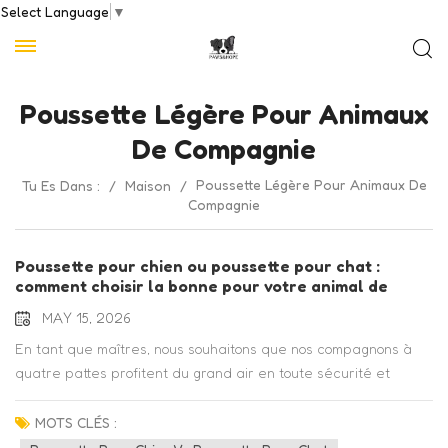
Select Language
▼
Poussette Légère Pour Animaux
De Compagnie
Poussette Légère Pour Animaux De
Tu Es Dans :
/
Maison
/
Compagnie
Poussette pour chien ou poussette pour chat :
comment choisir la bonne pour votre animal de
compagnie ?
MAY 15, 2026
En tant que maîtres, nous souhaitons que nos compagnons à
quatre pattes profitent du grand air en toute sécurité et
confortablement. Que vous ayez un chien énergique qui a
besoin de se reposer après de longues promenades ou un
MOTS CLÉS :
chat curieux qui mérite de prendre l'air, une poussette pour