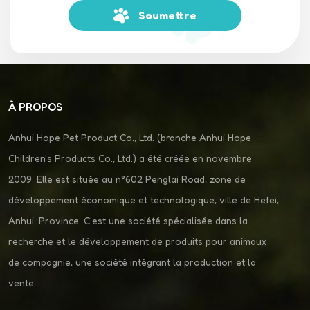
14,6 kg, il n'est pas ultra-léger, idéal pour une utilisation
Soumettre
fréquente, pas pour la randonnée.Assemblée: Certains
utilisateurs signalent qu'une configuration mineure est
nécessaire (fixation des roues).Verdict final : cela en vaut la
peine pour les propriétaires de gros chiens Si vous avez
besoin d'un sans chichi, poussette robuste pour deux gros
chiens, le PC408 offre. Le rampe, conception à pliage rapide
À PROPOS
et roues robustes faites-en un choix pratique par rapport aux
modèles moins chers qui vacillent ou s'usent rapidement.
Anhui Hope Pet Product Co., Ltd. (branche Anhui Hope
Children's Products Co., Ltd.) a été créée en novembre
2009. Elle est située au n°602 Penglai Road, zone de
développement économique et technologique, ville de Hefei,
Anhui. Province. C'est une société spécialisée dans la
recherche et le développement de produits pour animaux
de compagnie, une société intégrant la production et la
vente.