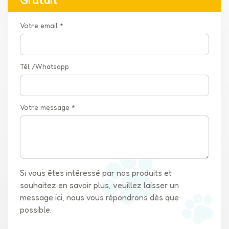
seconde (vraiment)Avez-vous déjà eu du mal avec une
poussette qui se plie ? Celle-ci se plie. plat en quelques
Votre email *
secondes— Aucune étape compliquée. Idéal pour les voyages
en voiture ou les petits appartements.5. Des roues qui
s'adaptent aux terrains accidentésRoues avant : Mousse EVA
Tél /Whatsapp
de 8 pouces (silencieuse et lisse)Roues arrière : Pneus à
crampons de 11 pouces (stables sur l'herbe, le gravier ou le
trottoir)Prime: Le le panneau supérieur en maille s'ouvre à
moitié, pour que vos chiens puissent prendre l'air frais sans
Votre message *
s'échapper.À qui s'adresse cette poussette ?✅ Chiens âgés ou
blessés – Cela leur donne une pause dans la marche.✅
Ménages à deux chiens – Plus besoin de jongler avec deux
laisses tout en poussant une poussette.✅ Propriétaires
d'animaux de compagnie en ville – Manœuvrable facilement
Si vous êtes intéressé par nos produits et
sur les trottoirs et se glisse dans les espaces restreints une
souhaitez en savoir plus, veuillez laisser un
fois plié.✅ Les voyageurs – Se plie de manière compacte pour
message ici, nous vous répondrons dès que
les voyages en voiture ou les visites chez le
possible.
vétérinaire.Inconvénients réels à prendre en comptePoids: À