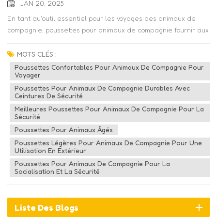
JAN 20, 2025
En tant qu'outil essentiel pour les voyages des animaux de
compagnie, poussettes pour animaux de compagnie fournir aux
animaux des sièges confortables et une protection de
sécurité. Non seulement il permet aux animaux de se sentir à
MOTS CLÉS :
l'aise et à l'aise pendant le voyage, mais il est également
Poussettes Confortables Pour Animaux De Compagnie Pour
Voyager
équipé de ceintures de sécurité pour assurer la sécurité des
animaux. Alors, vaut-il la peine d’acheter une poussette pour
Poussettes Pour Animaux De Compagnie Durables Avec
Ceintures De Sécurité
animaux de compagnie ? Assurer sécurité et confort aux
Meilleures Poussettes Pour Animaux De Compagnie Pour La
animaux de compagnieDans notre vie quotidienne, nous avons
Sécurité
souvent besoin de sortir nos animaux de compagnie, mais
Poussettes Pour Animaux Âgés
protéger la sécurité des animaux dans les lieux publics est
Poussettes Légères Pour Animaux De Compagnie Pour Une
devenu un enjeu primordial. En tant qu’outil pratique, les
Utilisation En Extérieur
poussettes pour animaux de compagnie nous offrent une
Poussettes Pour Animaux De Compagnie Pour La
solution fiable. Premièrement, les poussettes pour animaux de
Socialisation Et La Sécurité
compagnie créent un siège sûr et confortable pour les
animaux de compagnie en offrant des fonctions de protection
et de protection solaire. Qu'il s'agisse de se promener dans le
Liste Des Blogs
parc ou de faire du shopping dans un centre commercial, les