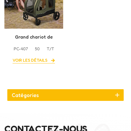
Grand chariot de
voyage pliable à 4
PC-407
50
T/T
roues pour chiens et
chats
VOIR LES DÉTAILS
Catégories
CONTACTEZ-NOUS