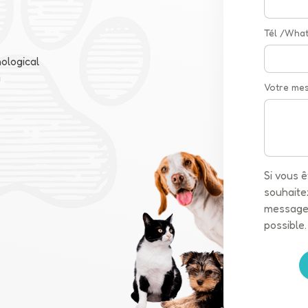
Tél /Wha
ological
a
Votre me
Si vous 
souhaitez
message 
possible.