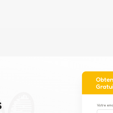
Obten
Gratu
S
Votre ema