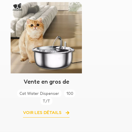
Vente en gros de
nouveaux abreuvoirs en
Cat Water Dispenser
100
acier inoxydable pour
T/T
chat
VOIR LES DÉTAILS