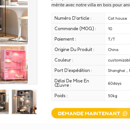
mérite avec notre villa en bois pour a
Numéro D'article :
Cat house
Commande (MOQ) :
10
Paiement :
T/T
Origine Du Produit :
China
Couleur :
customizab
Port D'expédition :
Shanghai，
Délai De Mise En
60days
Œuvre :
Poids :
50kg
DEMANDE MAINTENANT