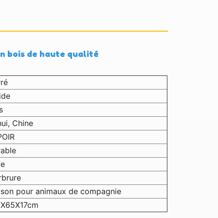
n bois de haute qualité
ré
ide
s
ui, Chine
POIR
able
xe
rbrure
ison pour animaux de compagnie
8X65X17cm