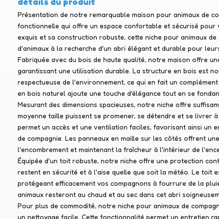
détails du produit
Présentation de notre remarquable maison pour animaux de co
fonctionnelle qui offre un espace confortable et sécurisé pour
exquis et sa construction robuste, cette niche pour animaux de 
d'animaux à la recherche d'un abri élégant et durable pour leu
Fabriquée avec du bois de haute qualité, notre maison offre une
garantissant une utilisation durable. La structure en bois est 
respectueuse de l'environnement, ce qui en fait un complément p
en bois naturel ajoute une touche d'élégance tout en se fondan
Mesurant des dimensions spacieuses, notre niche offre suffisa
moyenne taille puissent se promener, se détendre et se livrer à
permet un accès et une ventilation faciles, favorisant ainsi u
de compagnie. Les panneaux en maille sur les côtés offrent une ex
l'encombrement et maintenant la fraîcheur à l'intérieur de l'ence
Équipée d'un toit robuste, notre niche offre une protection co
restent en sécurité et à l'aise quelle que soit la météo. Le toi
protégeant efficacement vos compagnons à fourrure de la plui
animaux resteront au chaud et au sec dans cet abri soigneuse
Pour plus de commodité, notre niche pour animaux de compagnie
un nettoyage facile. Cette fonctionnalité permet un entretien r