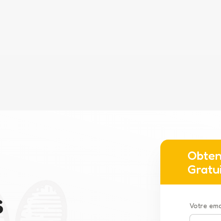
Obten
Gratu
S
Votre ema