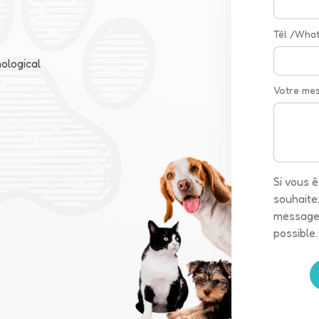
Tél /Wha
ological
a
Votre me
Si vous 
souhaitez
message 
possible.