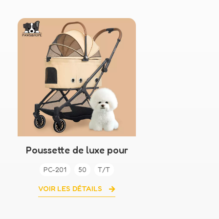
Poussette de luxe pour
animaux de compagnie
PC-201
50
T/T
à 4 roues
VOIR LES DÉTAILS