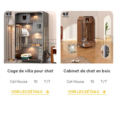
Cage de villa pour chat
Cabinet de chat en bois
à usage intérieur pour
massif de ménage de
Cat House
10
T/T
Cat House
10
T/T
animaux de compagnie
villa de chat
VOIR LES DÉTAILS
VOIR LES DÉTAILS