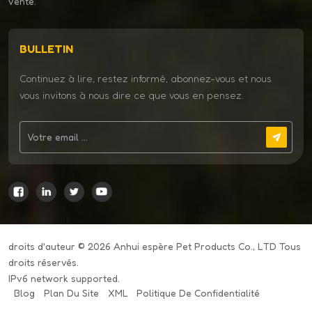
vente.
BULLETIN
Continuez à lire, restez informé, abonnez-vous et nous
vous invitons à nous dire ce que vous en pensez.
droits d'auteur © 2026 Anhui espère Pet Products Co., LTD Tous
droits réservés.
IPv6 network supported.
Blog
Plan Du Site
XML
Politique De Confidentialité