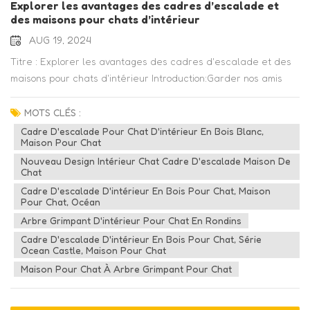
Explorer les avantages des cadres d’escalade et
des maisons pour chats d’intérieur
AUG 19, 2024
Titre : Explorer les avantages des cadres d'escalade et des
maisons pour chats d'intérieur Introduction:Garder nos amis
félins heureux et engagés est une priorité absolue pour tout
propriétaire de chat. Une façon de répondre à leur instinct
MOTS CLÉS :
naturel de grimper, de gratter et d'explorer est d'investir dans
Cadre D'escalade Pour Chat D'intérieur En Bois Blanc,
Maison Pour Chat
cadres d'escalade et maisons pour chats d'intérieur. Dans cet
article de blog, nous approfondirons les avantages de ces
Nouveau Design Intérieur Chat Cadre D'escalade Maison De
Chat
merveilleux ajouts à l’environnement intérieur de votre chat. 1.
Cadre D'escalade D'intérieur En Bois Pour Chat, Maison
Environnement enrichissant :Les structures d’escalade et les
Pour Chat, Océan
niches pour chats d’intérieur offrent un environnement
Arbre Grimpant D'intérieur Pour Chat En Rondins
stimulant aux chats. Ils imitent l'expérience de plein air en
Cadre D'escalade D'intérieur En Bois Pour Chat, Série
proposant différents niveaux et perchoirs pour grimper et
Ocean Castle, Maison Pour Chat
sauter. Cela encourage l’activité physique, essentielle à la
Maison Pour Chat À Arbre Grimpant Pour Chat
santé et au bien-être général d’un chat. 2. Satisfait les
instincts naturels :Les chats sont des grimpeurs naturels et